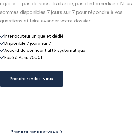
équipe — pas de sous-traitance, pas d'intermédiaire. Nous
sommes disponibles 7 jours sur 7 pour répondre à vos
questions et faire avancer votre dossier.
Interlocuteur unique et dédié
Disponible 7 jours sur 7
Accord de confidentialité systématique
Basé à Paris 75001
Prendre rendez-vous
Parlons de vos projets
Que vous souhaitiez développer votre activité, structurer
votre financement ou transformer vos opérations, Belmont
Partners est à vos côtés.
Prendre rendez-vous